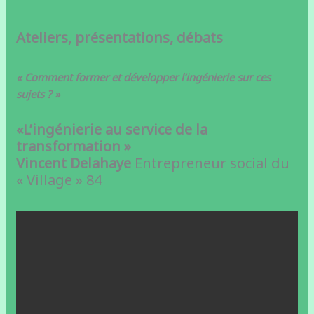
Ateliers, présentations, débats
« Comment former et développer l’ingénierie sur ces
sujets ? »
«L’ingénierie au service de la
transformation »
Vincent Delahaye
Entrepreneur social du
« Village » 84