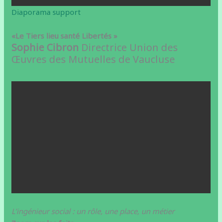
Diaporama support
«Le Tiers lieu santé Libertés »
Sophie Cibron
Directrice Union des
Œuvres des Mutuelles de Vaucluse
L’ingénieur social : un rôle, une place, un métier