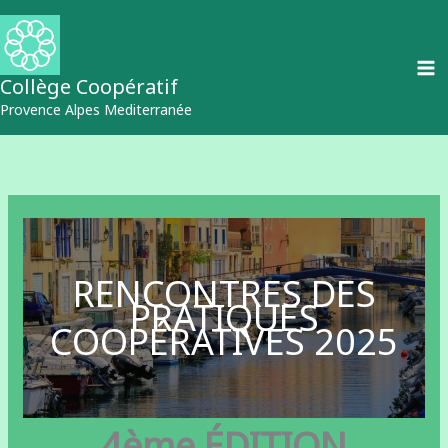
Aller
au
contenu
Collège Coopératif
Provence Alpes Mediterranée
RENCONTRES DES
PRATIQUES
COOPÉRATIVES 2025
4ème ÉDITION