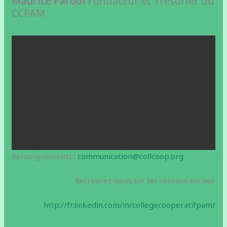
Maurice Parodi
Fondateur et Trésorier du
CCPAM
Renseignements :
communication@collcoop.org
Retrouvez-nous sur les réseaux sociaux
http://fr.linkedin.com/in/collegecooperatifpam/