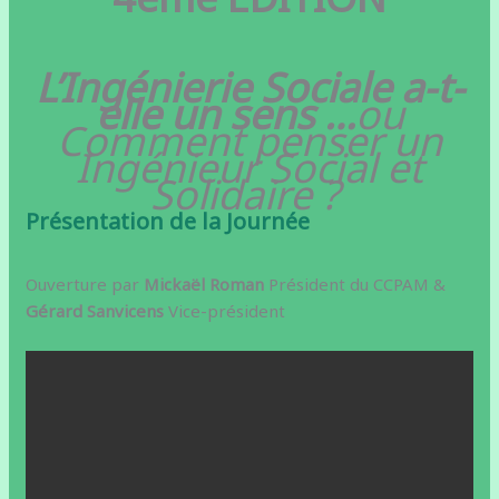
L’Ingénierie Sociale a-t-
elle un sens …
ou
Comment penser un
Ingénieur Social et
Solidaire ?
Présentation de la Journée
Ouverture par
Mickaël Roman
Président du CCPAM &
Gérard Sanvicens
Vice-président