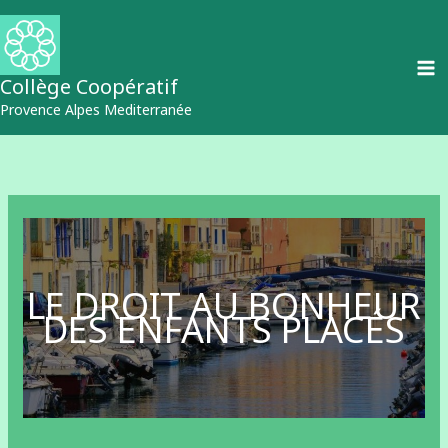
Aller
au
contenu
Collège Coopératif
Provence Alpes Mediterranée
LE DROIT AU BONHEUR
DES ENFANTS PLACÉS