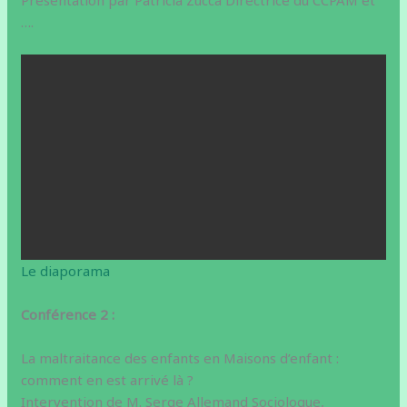
Présentation par Patricia Zucca Directrice du CCPAM et
….
Le diaporama
Conférence 2 :
La maltraitance des enfants en Maisons d’enfant :
comment en est arrivé là ?
Intervention de M. Serge Allemand Sociologue,