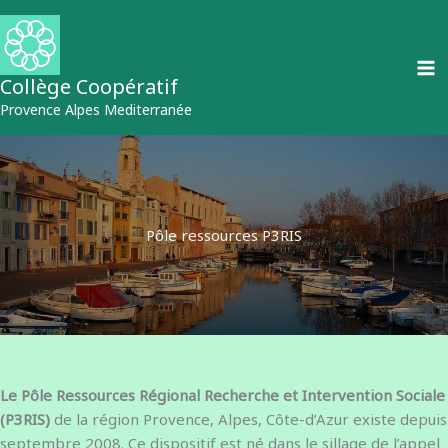
Aller
au
contenu
Collège Coopératif
Provence Alpes Mediterranée
Pôle ressources P3RIS
Le Pôle Ressources Régional Recherche et Intervention Sociale
(P3RIS)
de la région Provence, Alpes, Côte-d’Azur existe depuis
septembre 2008. Ce dispositif est né dans le sillage de l’appel