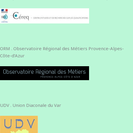
ORM . Observatoire Régional des Métiers Provence-Alpes-
Côte-d’Azur
UDV . Union Diaconale du Var