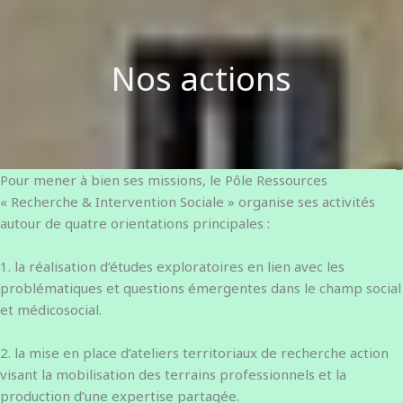
Nos actions
Pour mener à bien ses missions, le Pôle Ressources
« Recherche & Intervention Sociale » organise ses activités
autour de quatre orientations principales :
1. la réalisation d’études exploratoires en lien avec les
problématiques et questions émergentes dans le champ social
et médicosocial.
2. la mise en place d’ateliers territoriaux de recherche action
visant la mobilisation des terrains professionnels et la
production d’une expertise partagée.