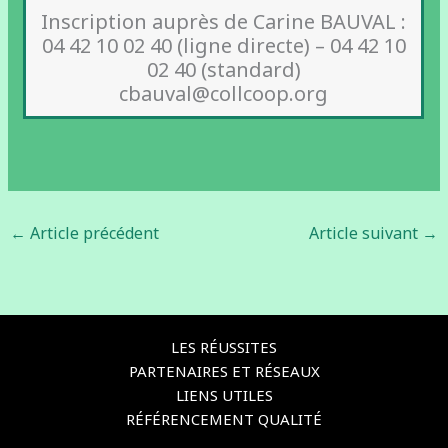
Inscription auprès de Carine BAUVAL :
04 42 10 02 40 (ligne directe) – 04 42 10
02 40 (standard)
cbauval@collcoop.org
←
Article précédent
Article suivant
→
LES RÉUSSITES
PARTENAIRES ET RÉSEAUX
LIENS UTILES
RÉFÉRENCEMENT QUALITÉ